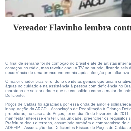
Vereador Flavinho lembra contr
O final de semana foi de comoção no Brasil e até de artistas inte
começou no rádio, mas revolucionou a TV no mundo, ficando seis 
decorrência de uma broncopneumonia após infecção por influenza 
O maior criador brasileiro, dono de ideias geniais que uniam criat
águas no cuidado e na assistência à pessoa com deficiência no Br
maratona de solidariedade que se consolidou como a maior do país
Deficiente.
Poços de Caldas foi agraciada por essa onda de amor e solidaried
inauguração da ARCD – Associação de Reabilitação à Criança Defic
prefeituras, no caso a de Poços, foi no dia 25 de fevereiro de 2011
manifestar interesse em ter uma unidade, preencher os requisitos s
Prefeitura doou o terreno, assumindo também o compromisso de cus
ADEFIP – Associação dos Deficientes Físicos de Poços de Caldas e 