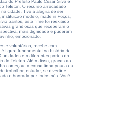
tão do Prefeito Paulo César Silva e
do Teleton. O recurso arrecadado
a cidade. Tive a alegria de ser
, instituição modelo, made in Poços,
o Santos, este filme foi reexibido
iativas grandiosas que receberam o
rspectiva, mais dignidade e puderam
lavinho, emocionado.
es e voluntários, recebe com
 é figura fundamental na história da
0 unidades em diferentes partes do
ia do Teleton. Além disso, graças ao
anha começou, a causa tinha pouca ou
trabalhar, estudar, se divertir e
rada e honrada por todos nós. Você