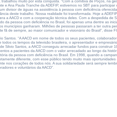
trabalhou muito por esta conquista. “Com a comitiva de Poços, na ges
te e Ana Paula Tranche da ADEFIP, estivemos no SBT para participar 
 divisor de águas na assistência à pessoa com deficiência oferecida n
tância deste trabalho. Nossa realidade foi transformada. Hoje a ADEFIP
ra a AACD e com a cooperação técnica deles. Com a despedida de Silvi
o da pessoa com deficiência no Brasil, foi apenas uma dentre as inic
itos municípios ganharam. Milhões de pessoas passaram a ter outra pe
e fã de sempre, ao maior comunicador e visionário do Brasil”, disse F
lvio Santos. “A AACD em nome de todos os seus pacientes, colaborador
e todos os tempos da televisão brasileira, o apresentador e empresário
 de Silvio Santos, a AACD conseguiu arrecadar fundos para construir 1
dimentos a pacientes da AACD com o valor arrecadado ao longo da histór
istória da pessoa com deficiência no Brasil. Em 1998, quando a camp
amente diferente, com esse público tendo muito mais oportunidades de 
ente nos corações de todos nós. A sua solidariedade será sempre lemb
oradores e voluntários da AACD”.