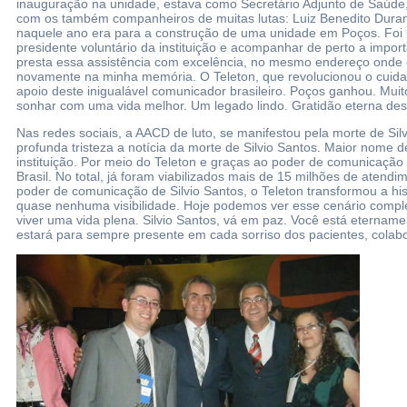
inauguração na unidade, estava como Secretário Adjunto de Saúde, 
com os também companheiros de muitas lutas: Luiz Benedito Duran
naquele ano era para a construção de uma unidade em Poços. Foi um
presidente voluntário da instituição e acompanhar de perto a impor
presta essa assistência com excelência, no mesmo endereço onde e
novamente na minha memória. O Teleton, que revolucionou o cuidad
apoio deste inigualável comunicador brasileiro. Poços ganhou. Mu
sonhar com uma vida melhor. Um legado lindo. Gratidão eterna dest
Nas redes sociais, a AACD de luto, se manifestou pela morte de Si
profunda tristeza a notícia da morte de Silvio Santos. Maior nome d
instituição. Por meio do Teleton e graças ao poder de comunicação
Brasil. No total, já foram viabilizados mais de 15 milhões de aten
poder de comunicação de Silvio Santos, o Teleton transformou a h
quase nenhuma visibilidade. Hoje podemos ver esse cenário complet
viver uma vida plena. Silvio Santos, vá em paz. Você está eternam
estará para sempre presente em cada sorriso dos pacientes, colab