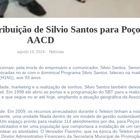
ibuição de Silvio Santos para Poç
AACD
Notícias
agosto 19, 2024
-
rnacionais, pela morte do empresário e comunicador, Silvio Santos. Se
décadas no ar com o dominical Programa Silvio Santos, faleceu na m
(H1N1), aos 93 anos.
ividade, marketing e a realização de sonhos, Silvio Santos também deix
asil. Em 1998 ele abriu as portas e a programação do SBT para a rea
 e que segue no ar até hoje, ampliando a atuação geográfica da Assoc
ade. Em 2009, os recursos arrecadados durante o Teleton tinham a nos
iente, uma unidade filiada dentro de um modelo de gestão sustentáve
. Um espaço pronto para realizar 114 atendimentos por dia, para Poços 
olicitados e ter uma população que comportava a instalação de um cent
tear as atividades. O Vereador Flavinho, que na época do Teleton em 
Diretor Administrativo Financeiro da Secretaria Municipal de Promoçã